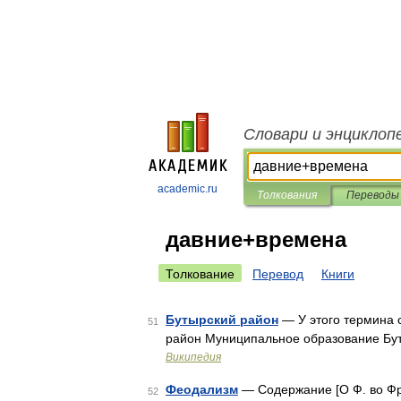
Словари и энциклоп
academic.ru
Толкования
Переводы
давние+времена
Толкование
Перевод
Книги
Бутырский район
— У этого термина с
51
район Муниципальное образование Бу
Википедия
Феодализм
— Содержание [О Ф. во Фран
52