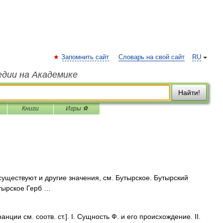
Запомнить сайт
Словарь на свой сайт
RU
едии на Академике
Найти!
Книги
Игры ⚽
уществуют и другие значения, см. Бутырское. Бутырский
тырское Герб …
ции см. соотв. ст.]. I. Сущность Ф. и его происхождение. II.