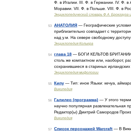
Ф. в Италии. III. Ф. в Германии. IV. Ф. 
Моравии. VII. Ф. в Польше. VIII. Ф. в Ро
Энциклопедический словарь Ф.А. Брокгауза 
АНАТОЛИЯ
— Географические условия.
53
приблизительно совпадает с территори
над у.м. На севере свободному досту
Энциклопедия Кольера
глава 18
— БОГИ КЕЛЬТОВ БРИТАНИИ М
54
столь же компактном или, наоборот, ра
сохранившиеся в стариных ирландских
Энциклопедия мифологии
Кипу
— Тип: иное Языки: кечуа, аймара
55
Википедия
Галилео (программа)
— У этого терми
56
научно популярная развлекательная п
Редактор(ы) Дмитрий Самородов Прои
Википедия
Список персонажей Warcraft
— В Вики
57