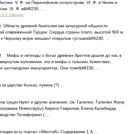
в Англии. V. Ф. на Пиренейском полуострове. VI. Ф. в Чехии и
ссии. IX. Ф. в&#8230; …
и И.А. Ефрона
 Область древней Анатолии как культурной общности
ей современной Турции. Сердце страны плато, высотой 900 м
пу к Черному морю мешают покрытые густыми&#8230; …
ифы и легенды о богах древних бриттов дошли до нас в
звернутом изложении, что и мифы о гэльских божествах,
 и шотландских манускриптах. Они тоже&#8230; …
 (в царстве Кольа), пукина (?) …
на существуют и другие значения, см. Галилео. Галилео Жанр
рограмма Режиссёр(ы) Кирилл Гаврилов, Елена Калиберда
зводство Телеформат ( …
педии есть портал «Warcraft» Содержание 1 А …