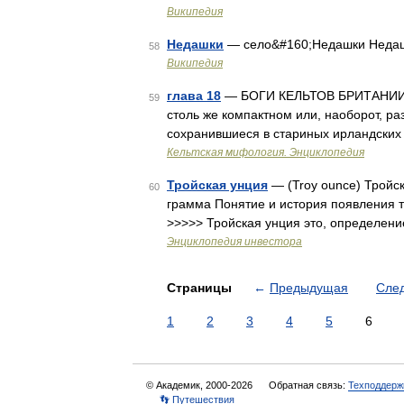
Википедия
Недашки
— село&#160;Недашки Неда
58
Википедия
глава 18
— БОГИ КЕЛЬТОВ БРИТАНИИ М
59
столь же компактном или, наоборот, ра
сохранившиеся в стариных ирландских
Кельтская мифология. Энциклопедия
Тройская унция
— (Troy ounce) Тройс
60
грамма Понятие и история появления т
>>>>> Тройская унция это, определен
Энциклопедия инвестора
Страницы
←
Предыдущая
Сле
1
2
3
4
5
6
© Академик, 2000-2026
Обратная связь:
Техподдерж
👣 Путешествия