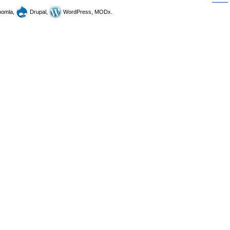
omla,
Drupal,
WordPress, MODx.