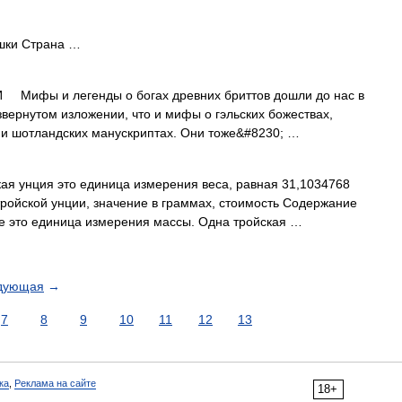
шки Страна …
ифы и легенды о богах древних бриттов дошли до нас в
звернутом изложении, что и мифы о гэльских божествах,
 и шотландских манускриптах. Они тоже&#8230; …
кая унция это единица измерения веса, равная 31,1034768
ройской унции, значение в граммах, стоимость Содержание
ие это единица измерения массы. Одна тройская …
дующая
→
7
8
9
10
11
12
13
ка
,
Реклама на сайте
18+